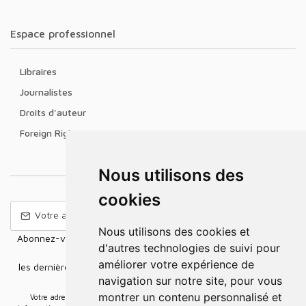
Espace professionnel
Libraires
Journalistes
Droits d'auteur
Foreign Rights
Nous utilisons des
cookies
Nous utilisons des cookies et
Abonnez-vous à notre Newsletter pour recevoir nos nouvelles
d'autres technologies de suivi pour
offres,
améliorer votre expérience de
les dernières nouvelles, des informations sur les ventes et les
navigation sur notre site, pour vous
promotions.
montrer un contenu personnalisé et
Votre adresse e-mail sera uniquement utilisée pour vous envoyer des