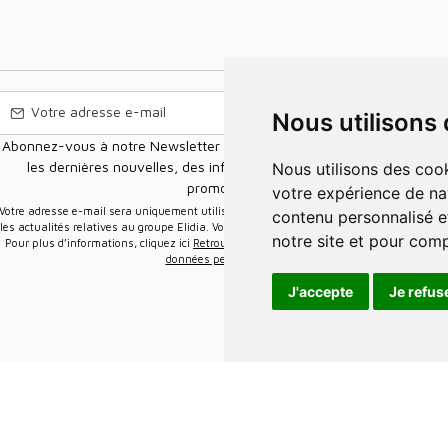
Nous utilisons
Abonnez-vous à notre Newsletter pour recevoir nos nouvelles offres,
les dernières nouvelles, des informations sur les ventes et les
Nous utilisons des cookies et d'autres technologies de suivi pour améliorer
promotions.
votre expérience de na
e-mail sera uniquement utilisée pour vous envoyer des informations sur
contenu personnalisé et
les actualités relatives au groupe Elidia. Vous pouvez vous désinscrire à tout moment.
notre site et pour com
Pour plus d’informations, cliquez ici
Retrouvez ici notre politique de protection de vos
données personnelles
.
J'accepte
Je refus