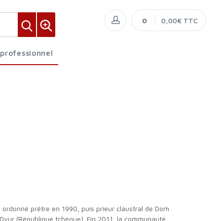
0
0,00€ TTC
 professionnel
 Dvur (République tchèque). Fin 2011, la communauté