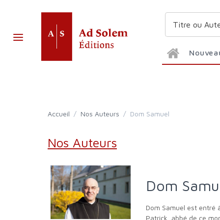
Nouvea
Accueil
/
Nos Auteurs
/
Dom Samuel
Nos Auteurs
Dom Samu
Dom Samuel est entré à l'abbaye Notre-Dame de Sept-Fons en 1983. Novice du Père Nicolas, ordonné prêtre en 1990, puis prieur claustral de Dom
Patrick, abbé de ce mo