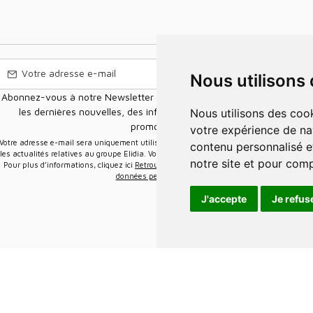
Nous utilisons
Abonnez-vous à notre Newsletter pour recevoir nos nouvelles offres,
les dernières nouvelles, des informations sur les ventes et les
Nous utilisons des cookies et d'autres technologies de suivi pour améliorer
promotions.
votre expérience de na
e-mail sera uniquement utilisée pour vous envoyer des informations sur
contenu personnalisé et
les actualités relatives au groupe Elidia. Vous pouvez vous désinscrire à tout moment.
notre site et pour com
Pour plus d’informations, cliquez ici
Retrouvez ici notre politique de protection de vos
données personnelles
.
J'accepte
Je refus