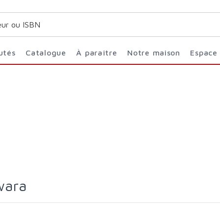
utés
Catalogue
À paraître
Notre maison
Espace
ywara