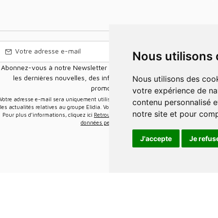
Nous utilisons
Abonnez-vous à notre Newsletter pour recevoir nos nouvelles offres,
les dernières nouvelles, des informations sur les ventes et les
Nous utilisons des cookies et d'autres technologies de suivi pour améliorer
promotions.
votre expérience de na
e-mail sera uniquement utilisée pour vous envoyer des informations sur
contenu personnalisé et
les actualités relatives au groupe Elidia. Vous pouvez vous désinscrire à tout moment.
notre site et pour com
Pour plus d’informations, cliquez ici
Retrouvez ici notre politique de protection de vos
données personnelles
.
J'accepte
Je refus