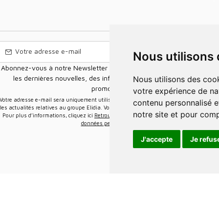
Nous utilisons
Abonnez-vous à notre Newsletter pour recevoir nos nouvelles offres,
les dernières nouvelles, des informations sur les ventes et les
Nous utilisons des cookies et d'autres technologies de suivi pour améliorer
promotions.
votre expérience de na
e-mail sera uniquement utilisée pour vous envoyer des informations sur
contenu personnalisé et
les actualités relatives au groupe Elidia. Vous pouvez vous désinscrire à tout moment.
notre site et pour com
Pour plus d’informations, cliquez ici
Retrouvez ici notre politique de protection de vos
données personnelles
.
J'accepte
Je refus