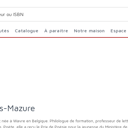
utés
Catalogue
À paraître
Notre maison
Espace
ys-Mazure
ns. Poète, elle a reçu le Prix de Poésie pour la jeunesse du Ministère d