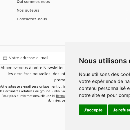
Qui sommes nous
Nos auteurs
Contactez-nous
Nous utilisons
Abonnez-vous à notre Newsletter pour recevoir nos nouvelles offres,
les dernières nouvelles, des informations sur les ventes et les
Nous utilisons des cookies et d'autres technologies de suivi pour améliorer
promotions.
votre expérience de na
e-mail sera uniquement utilisée pour vous envoyer des informations sur
contenu personnalisé et
les actualités relatives au groupe Elidia. Vous pouvez vous désinscrire à tout moment.
notre site et pour com
Pour plus d’informations, cliquez ici
Retrouvez ici notre politique de protection de vos
données personnelles
.
J'accepte
Je refus