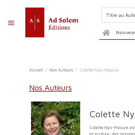
Nouvea
Accueil
/
Nos Auteurs
/
Colette Nys-Mazure
Nos Auteurs
Colette N
Colette Nys-Mazure est née à Wavre en Belgique. Philologue de formation, professeur de lettres, conférencière, elle anime des ateliers de lecture
et écriture, des sessio