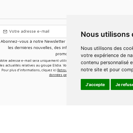
Nous utilisons
Abonnez-vous à notre Newsletter pour recevoir nos nouvelles offres,
les dernières nouvelles, des informations sur les ventes et les
Nous utilisons des cookies et d'autres technologies de suivi pour améliorer
promotions.
votre expérience de na
e-mail sera uniquement utilisée pour vous envoyer des informations sur
contenu personnalisé et
les actualités relatives au groupe Elidia. Vous pouvez vous désinscrire à tout moment.
notre site et pour com
Pour plus d’informations, cliquez ici
Retrouvez ici notre politique de protection de vos
données personnelles
.
J'accepte
Je refus