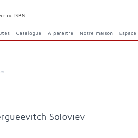
utés
Catalogue
À paraître
Notre maison
Espace
iev
Sergueevitch Soloviev