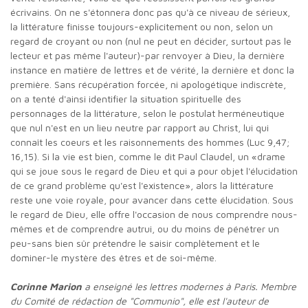
écrivains. On ne s'étonnera donc pas qu'à ce niveau de sérieux,
la littérature finisse toujours-explicitement ou non, selon un
regard de croyant ou non (nul ne peut en décider, surtout pas le
lecteur et pas même l'auteur)-par renvoyer à Dieu, la dernière
instance en matière de lettres et de vérité, la dernière et donc la
première. Sans récupération forcée, ni apologétique indiscrète,
on a tenté d'ainsi identifier la situation spirituelle des
personnages de la littérature, selon le postulat herméneutique
que nul n'est en un lieu neutre par rapport au Christ, lui qui
connaît les coeurs et les raisonnements des hommes (Luc 9,47;
16,15). Si la vie est bien, comme le dit Paul Claudel, un «drame
qui se joue sous le regard de Dieu et qui a pour objet l'élucidation
de ce grand problème qu'est l'existence», alors la littérature
reste une voie royale, pour avancer dans cette élucidation. Sous
le regard de Dieu, elle offre l'occasion de nous comprendre nous-
mêmes et de comprendre autrui, ou du moins de pénétrer un
peu-sans bien sûr prétendre le saisir complètement et le
dominer-le mystère des êtres et de soi-même.
Corinne Marion
a enseigné les lettres modernes à Paris. Membre
du Comité de rédaction de "Communio", elle est l'auteur de