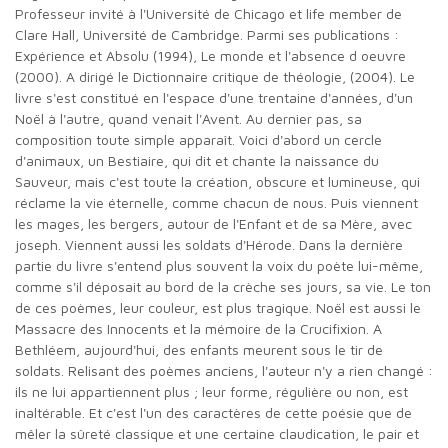
Professeur invité à l'Université de Chicago et life member de
Clare Hall, Université de Cambridge. Parmi ses publications :
Expérience et Absolu (1994), Le monde et l'absence d oeuvre
(2000). A dirigé le Dictionnaire critique de théologie, (2004). Le
livre s'est constitué en l'espace d'une trentaine d'années, d'un
Noël à l'autre, quand venait l'Avent. Au dernier pas, sa
composition toute simple apparaît. Voici d'abord un cercle
d'animaux, un Bestiaire, qui dit et chante la naissance du
Sauveur, mais c'est toute la création, obscure et lumineuse, qui
réclame la vie éternelle, comme chacun de nous. Puis viennent
les mages, les bergers, autour de l'Enfant et de sa Mère, avec
joseph. Viennent aussi les soldats d'Hérode. Dans la dernière
partie du livre s'entend plus souvent la voix du poète lui-même,
comme s'il déposait au bord de la crèche ses jours, sa vie. Le ton
de ces poèmes, leur couleur, est plus tragique. Noël est aussi le
Massacre des Innocents et la mémoire de la Crucifixion. A
Bethléem, aujourd'hui, des enfants meurent sous le tir de
soldats. Relisant des poèmes anciens, l'auteur n'y a rien changé :
ils ne lui appartiennent plus ; leur forme, régulière ou non, est
inaltérable. Et c'est l'un des caractères de cette poésie que de
mêler la sûreté classique et une certaine claudication, le pair et