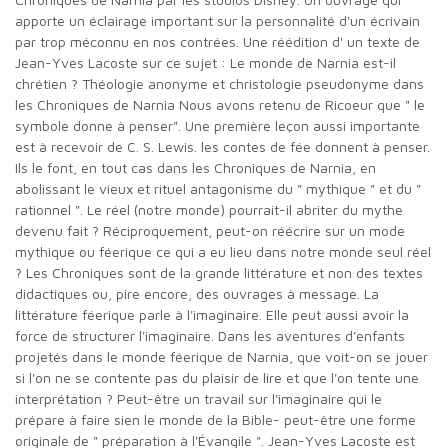
apporte un éclairage important sur la personnalité d'un écrivain
par trop méconnu en nos contrées. Une réédition d' un texte de
Jean-Yves Lacoste sur ce sujet : Le monde de Narnia est-il
chrétien ? Théologie anonyme et christologie pseudonyme dans
les Chroniques de Narnia Nous avons retenu de Ricoeur que " le
symbole donne à penser". Une première leçon aussi importante
est à recevoir de C. S. Lewis. les contes de fée donnent à penser.
Ils le font, en tout cas dans les Chroniques de Narnia, en
abolissant le vieux et rituel antagonisme du " mythique " et du "
rationnel ". Le réel (notre monde) pourrait-il abriter du mythe
devenu fait ? Réciproquement, peut-on réécrire sur un mode
mythique ou féerique ce qui a eu lieu dans notre monde seul réel
? Les Chroniques sont de la grande littérature et non des textes
didactiques ou, pire encore, des ouvrages à message. La
littérature féerique parle à l'imaginaire. Elle peut aussi avoir la
force de structurer l'imaginaire. Dans les aventures d'enfants
projetés dans le monde féerique de Narnia, que voit-on se jouer
si l'on ne se contente pas du plaisir de lire et que l'on tente une
interprétation ? Peut-être un travail sur l'imaginaire qui le
prépare à faire sien le monde de la Bible- peut-être une forme
originale de " préparation à l'Évangile ". Jean-Yves Lacoste est