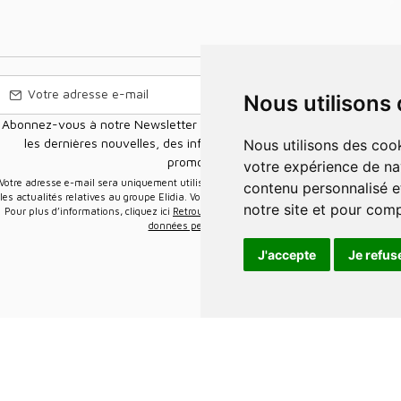
Nous utilisons
Abonnez-vous à notre Newsletter pour recevoir nos nouvelles offres,
les dernières nouvelles, des informations sur les ventes et les
Nous utilisons des cookies et d'autres technologies de suivi pour améliorer
promotions.
votre expérience de na
e-mail sera uniquement utilisée pour vous envoyer des informations sur
contenu personnalisé et
les actualités relatives au groupe Elidia. Vous pouvez vous désinscrire à tout moment.
notre site et pour com
Pour plus d’informations, cliquez ici
Retrouvez ici notre politique de protection de vos
données personnelles
.
J'accepte
Je refus