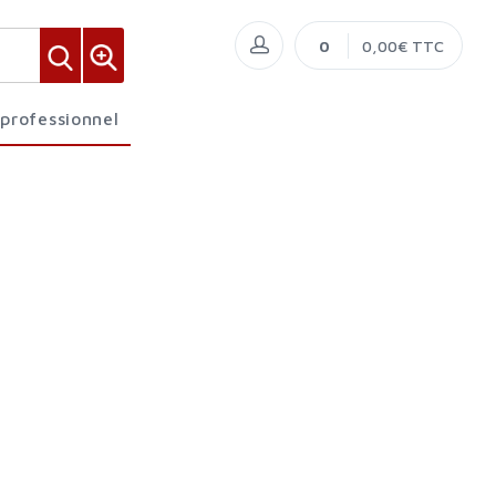
0
0,00€ TTC
 professionnel