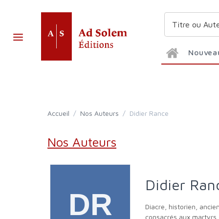
Nouvea
Accueil
/
Nos Auteurs
/
Didier Rance
Nos Auteurs
Didier Ran
Diacre, historien, ancien directeur national de l’AED et de la commission pontificale ‘Nouveaux Martyrs’, auteur de plus de vingt ouvrages, la plupart
consacrés aux martyrs e