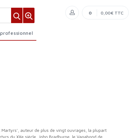
0
0,00€ TTC
 professionnel
artyrs du XXe siècle, John Bradburne, le Vagabond de