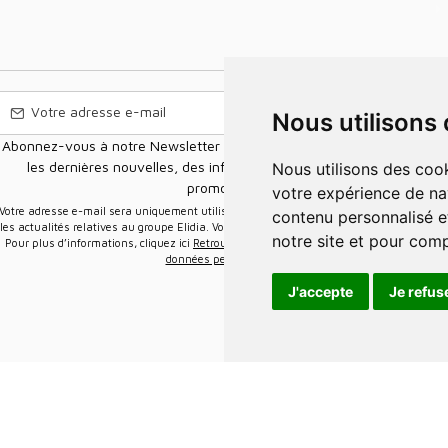
Nous utilisons
Abonnez-vous à notre Newsletter pour recevoir nos nouvelles offres,
les dernières nouvelles, des informations sur les ventes et les
Nous utilisons des cookies et d'autres technologies de suivi pour améliorer
promotions.
votre expérience de na
e-mail sera uniquement utilisée pour vous envoyer des informations sur
contenu personnalisé et
les actualités relatives au groupe Elidia. Vous pouvez vous désinscrire à tout moment.
notre site et pour com
Pour plus d’informations, cliquez ici
Retrouvez ici notre politique de protection de vos
données personnelles
.
J'accepte
Je refus