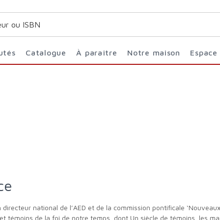
utés
Catalogue
À paraître
Notre maison
Espace
ce
t témoins de la foi de notre temps, dont Un siècle de témoins, les m